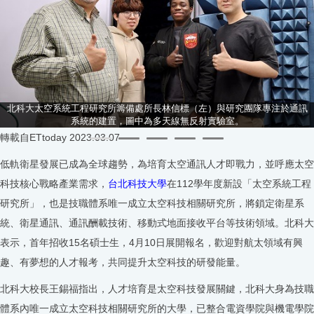
北科大太空系統工程研究所籌備處所長林信標（左）與研究團隊專注於通訊
系統的建置，圖中為多天線無反射實驗室。
轉載自ETtoday 2023.03.07
低軌衛星發展已成為全球趨勢，為培育太空通訊人才即戰力，並呼應太空
科技核心戰略產業需求，
台北科技大學
在112學年度新設「太空系統工程
研究所」，也是技職體系唯一成立太空科技相關研究所，將鎖定衛星系
統、衛星通訊、通訊酬載技術、移動式地面接收平台等技術領域。北科大
表示，首年招收15名碩士生，4月10日展開報名，歡迎對航太領域有興
趣、有夢想的人才報考，共同提升太空科技的研發能量。
北科大校長王錫福指出，人才培育是太空科技發展關鍵，北科大身為技職
體系內唯一成立太空科技相關研究所的大學，已整合電資學院與機電學院