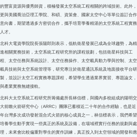
的豐富資源與優秀師資，積極發展太空系統工程相關的跨域技術。此外，
更與美國喬治亞理工學院、和碩、資策會、國家太空中心等單位簽訂合作
意向書，期望透過多方密切合作，攜手培育學養精湛的太空系統工程實務
人才。
北科大電資學院院長張陽郎則表示，低軌衛星發展已成為全球趨勢，為精
進相關實務技術，太空系統工程研究所的課程規劃，包括衛星科技與工
程、太空任務與系統設計、太空任務操作、太空載具動力學與控制、太空
載具技術與太空系統管理等，研究專注於衛星通訊系統及地面接收平台研
製，並設計太空工程實務專題課程，希望學生透過業界實習、專題論文，
與產業實務無縫接軌。
北科大太空系統工程研究所籌備處所長林信標，與國內多校組成的陽明交
大前瞻火箭研究中心（ARRC）團隊已蓄積近二十年的合作經驗，也是近
年台灣多次成功發射混合式火箭的核心成員之一，林信標表示，我們希望
培養學生動手實現一些真正的系統及設備，在場域裡實行任務的規劃與處
理，未來會比較偏重對學生的實作訓練，真正投入到太空領域的開發和應