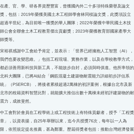
在產、官、學、研各界資歷豐富，曾獲國內外二十多項特殊榮譽及論文
獎，包括：2019年榮獲美國土木工程師學會林同棪論文獎，此獎項設立
超過半世紀，為目前唯一獲獎的華人團隊；2022年榮獲中華民國土木技
師公會全聯會土木工程教育傑出貢獻獎；2023年榮獲教育部國家產學大
師獎等。
宋裕祺感謝中工會給予肯定，並表示：「世界已經擁抱人工智慧（AI），
我們也要改變思維。」包括工程現場、實務作業，以及在學校教學方式，
都必須善用新科技與新工具，不能故步自封，必須與時俱進。他所率領的
北科大團隊，已將AI結合「鋼筋混凝土建築物耐震能力詳細初步評估系
統」（PSERCB），將後者累積超過2萬棟的初評案例，根據台北市及新
北市的稅籍資料智慧比對，就能擴大推估出數十萬棟未經初評建築物的耐
震力，成效斐然。
中工會對於會員在工程學術上或工程技術上有特殊貢獻者，授予「工程獎
章」，以資表揚，自25年舉辦以來，迄今共授獎76次，每年以一人為
限，依照規定提名推薦，甚為鄭重。歷屆得獎者包括：推動台灣經濟發展