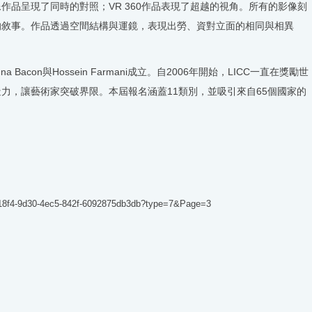
品呈現了同時的對照；VR 360作品表現了超越的視角。所有的影像刻
的敘事。作品透過空間結構與運鏡，表現出勞、資對立面的相同與相異
a Bacon與Hossein Farmani成立。自2006年開始，LICC一直在獎勵世
力，讓藝術家突破界限。本屆報名涵蓋11類別，並吸引來自65個國家的
218f4-9d30-4ec5-842f-6092875db3db?type=7&Page=3