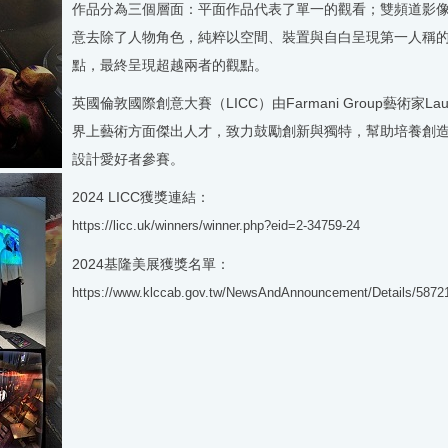
作品分為三個層面：平面作品代表了單一的觀看；雙頻道影像作
意去除了人物角色，純粹以空間、裝置與自白呈現第一人稱
點，最終呈現超越兩者的觀點。
英國倫敦國際創意大賽（LICC）由Farmani Group藝術家Laun
界上藝術方面傑出人才，致力鼓勵創新與獨特，幫助培養創造
設計愛好者參賽。
2024 LICC獲獎連結：
https://licc.uk/winners/winner.php?eid=2-34759-24
2024基隆美展獲獎名單：
https://www.klccab.gov.tw/NewsAndAnnouncement/Details/587