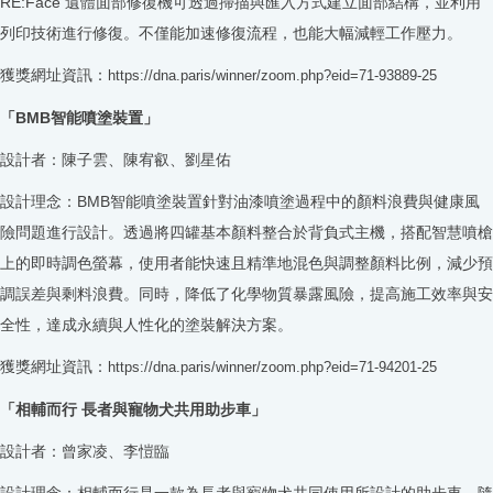
RE:Face 遺體面部修復機可透過掃描與匯入方式建立面部結構，並利用
列印技術進行修復。不僅能加速修復流程，也能大幅減輕工作壓力。
獲獎網址資訊：
https://dna.paris/winner/zoom.php?eid=71-93889-25
「BMB智能噴塗裝置」
設計者：陳子雲、陳宥叡、劉星佑
設計理念：BMB智能噴塗裝置針對油漆噴塗過程中的顏料浪費與健康風
險問題進行設計。透過將四罐基本顏料整合於背負式主機，搭配智慧噴槍
上的即時調色螢幕，使用者能快速且精準地混色與調整顏料比例，減少預
調誤差與剩料浪費。同時，降低了化學物質暴露風險，提高施工效率與安
全性，達成永續與人性化的塗裝解決方案。
獲獎網址資
訊
：
https://dna.paris/winner/zoom.php?eid=71-94201-25
「相輔而行 長者與寵物犬共用助步車」
設計者：曾家凌、李愷臨