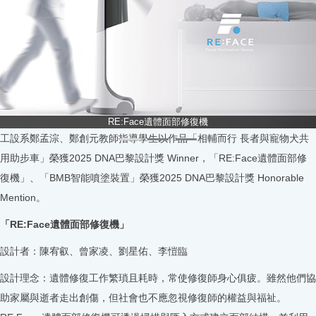
RE:Face遺體面部修復機
工設系鄭孟淙、鄭創元教師指導學生以作品「相輔而行 長者與寵物犬共
用助步車」榮獲2025 DNA巴黎設計獎 Winner，「RE:Face遺體面部修
復機」、「BMB智能噴塗裝置」榮獲2025 DNA巴黎設計獎 Honorable
Mention。
「RE:Face遺體面部修復機」
設計者：陳宥叡、曾家凌、劉星佑、李愷臨
設計理念：遺體修復工作繁瑣且耗時，常使修復師身心俱疲。雖然他們協
助家屬與逝者走出創傷，但社會也不應忽視修復師的權益與福祉。