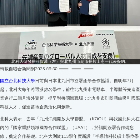
北科大研發長莊賀喬（左）與北九州市副市長片山憲一代表簽約。
轉載自聯合新聞網2025.08.30
國立台北科技大學
日前與日本北九州市簽署產學合作協議。自明年7月
起，北科大每年將選派數名學生，前往北九州市電動車、半導體等先進產
業進行二個月海外實習，提早對接國際職場；北九州市則盼藉由吸引國際
科技人才，促進當地企業活化與創新。
北科大表示，去年「九州沖繩開放大學聯盟」（KOOU）與我國北科大在
內的「國家重點領域國際合作聯盟」（UAAT），於福岡簽署合作備忘
錄，奠定合作基礎。北科大則於113學年度新設「半導體科技碩士學位學