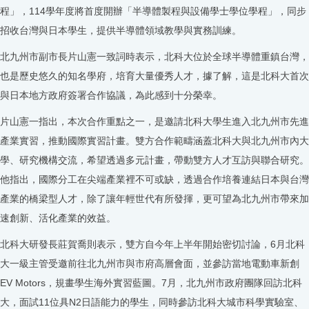
程」，114學年度將首度開辦「半導體製程與設備學士學位學程」，同步
招收台灣與日本學生，提供半導體領域教學與實務訓練。
北九州市副市長片山憲一致詞時表示，北科大位於全球半導體重鎮台灣，
也是歷史悠久的知名學府，培育大量優秀人才，據了解，這是北科大首次
與日本地方政府簽署合作協議，為此感到十分榮幸。
片山憲一指出，本次合作重點之一，是邀請北科大學生進入北九州市先進
產業實習，推動國際實習計畫。雙方合作範疇涵蓋北科大與北九州市內大
學、研究機構交流，希望透過多元計畫，帶動雙方人才互訪與聯合研究。
他指出，國際分工在尖端產業裡不可或缺，透過合作培養連結日本與台灣
產業的橋梁型人才，除了讓年輕世代有所發揮，更可望為北九州市帶來加
速創新、活化產業的效益。
北科大研發長莊賀喬則表示，雙方自今年上半年開始密切討論，6月北科
大一級主管受邀前往北九州市與市府高層會面，並參訪當地電動車新創
EV Motors，規畫學生海外實習藍圖。7月，北九州市政府團隊回訪北科
大，面試11位具N2日語能力的學生，同時參訪北科大城市科學實驗室、