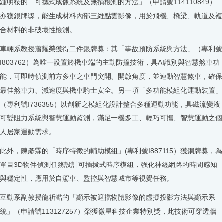
鍾明桉的「可攜式成像系統及無損檢測的方法」（申請號114110849）
亦獲銀牌獎，能生成材料內部三維點雲影像，用於飛機、橋梁、軌道及複
合材料的非破壞性檢測。
車輛系教授蕭耀榮獲得二件銀牌獎：其「事故預防系統與方法」（專利號
I803762）為唯一設置於機車端的主動防撞技術，具AI識別與智慧煞車功
能，可即時偵測前方多車之車門突開、開啟角度，並連動智慧煞車，確保
最佳煞車力、減速度與機車騎士安全。另一項「多功能模組化運動裝置」
（專利號I736355）以創新之模組化設計整合多種運動功能，具磁流變液
可變阻力系統與智慧運動監測，滿足一機多工、輕巧可攜、智慧運動之個
人居家運動需求。
此外，陳彥霖的「時序特徵的輔助模組」(專利號I887115）獲銅牌獎，為
單目3D物件偵測任務設計可插拔式時序模組，強化神經網路的時間感知
與穩定性，應用於自駕車、監控與智慧城市等視覺任務。
互動系副教授龍祈澔的「顯示被遮擋物體影像的虛擬投影方法與顯示系
統」（申請號113127257）榮獲微星科技企業特別獎，此技術可穿透牆