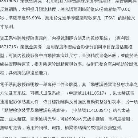
I881905）榮獲金牌獎，利用創新的聯合訓練深度學習網路，結合前向與
反算網路，大幅提升預測精度，將光譜預測時間從50分鐘縮短至0.01
秒，準確率達96.99%，應用於先進半導體製程矽穿孔（TSV）的關鍵尺
寸預測。
資工系特聘教授陳彥霖的「內視鏡測距方法及內視鏡系統」（專利號
I871715）榮獲金牌獎，運用深度學習結合影像分割與單目深度估測模
型，可於內視鏡影像中自動推算病灶尺寸，量測精度達毫米級，並能於邊
緣裝置即時運算，提升臨床診斷精度與效率。技術已整合至AI輔助診斷流
程，具備跨品牌適應能力。
電子系副教授鍾明桉一舉奪得二件金牌獎，其「動態調整雷達發射功率之
方法及其系統、可攜式成像系統」（申請號114110517），以太赫茲雷
達搭配影像感測元件，依目標距離與反射強度自動調整發射功率；另一項
「動態檢測裝置及動態調焦演算法」（申請號114108947）結合太赫
茲、亞太赫茲、毫米波與光學，可於90秒內完成非接觸、高精度檢測，
無輻射危害，適用於飛機、鐵路、橋梁等結構的裂縫與疲勞監測。