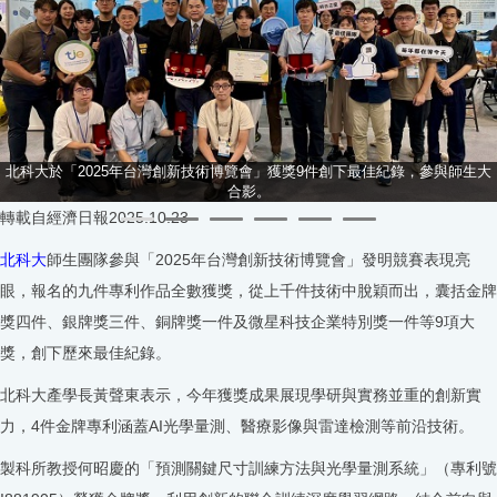
北科大於「2025年台灣創新技術博覽會」獲獎9件創下最佳紀錄，參與師生大
合影。
轉載自經濟日報2025.10.23
北科大
師生團隊參與「2025年台灣創新技術博覽會」發明競賽表現亮
眼，報名的九件專利作品全數獲獎，從上千件技術中脫穎而出，囊括金牌
獎四件、銀牌獎三件、銅牌獎一件及微星科技企業特別獎一件等9項大
獎，創下歷來最佳紀錄。
北科大產學長黃聲東表示，今年獲獎成果展現學研與實務並重的創新實
力，4件金牌專利涵蓋AI光學量測、醫療影像與雷達檢測等前沿技術。
製科所教授何昭慶的「預測關鍵尺寸訓練方法與光學量測系統」（專利號