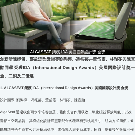
ALGASEAT 榮獲 IDA 美國國際設計獎 金獎
創新所陳靜儀、鄭孟淙教授指導劉陶樺、馮筱芸、董岱靈、林瑞苓與陳宣
貽同學榮獲IDA（International Design Awards）美國國際設計獎一
金、二銅及二優選
1. ALGASEAT 榮獲 IDA（International Design Awards）美國國際設計獎 金獎
設計團隊: 劉陶樺、馮筱芸、董岱靈、林瑞苓、陳宣貽
AlgaSeat 透過收集雨水來培養微藻，藉由光合作用吸收二氧化碳並釋放氧氣，以改
善都市空氣品質。其模組化設計可靈活配合各種座椅形狀與尺寸，組裝方式簡便，並
能無縫整合至既有公共座椅結構中，降低導入與更新成本。同時，培養後的微藻可作