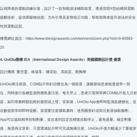
以視障者的運動訓練出發，設計了一款智能游泳輔助裝置，透過背部X型結構與震動
提醒技術，提供障礙物偵測、方向引導及姿勢校正功能，幫助視障者提升游泳的安全
性與運動品質。
獲獎網址資訊：https://www.idesignawards.com/winners/zoom.php?eid=9-60982-
25
4. UniGlu榮獲 IDA（International Design Awards）美國國際設計獎 優選
設計團隊: 董岱靈、林瑞苓、陳宣貽、馮筱芸、劉陶樺
UniGlu將注射器、CGM貼片和針頭整合為一個裝置，讓糖尿病患者能透過單一部
位，同時進行血糖監測與胰島素注射。每天早上，患者只需簡單將CGM貼片裝入注射
器，如印章般輕鬆貼附於腹部或上臂。安裝後，UniGlu App會即時監測血糖變化，並
在數值異常時即時提醒。當需要注射胰島素時，使用圓形針頭與注射器抽取藥劑，
App可以協助精準控制劑量，並在達到設定目標後自動停止，避免過量。確定劑量
後，無需再次穿刺，只需透過貼片即可完成無痛注射。UniGlu不僅大幅減少了重複穿