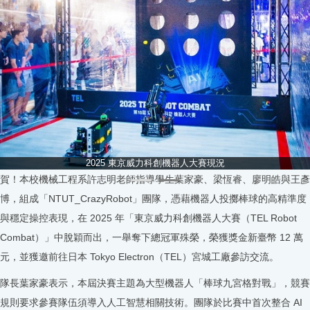
2025 東京威力科創機器人大賽現況
賀！本校機械工程系許志明老師指導學生葉家豪、梁恆睿、廖明皓與王彥
博，組成「NTUT_CrazyRobot」團隊，憑藉機器人投擲棒球的高精準度
與穩定操控表現，在 2025 年「東京威力科創機器人大賽（TEL Robot
Combat）」中脫穎而出，一舉奪下總冠軍殊榮，榮獲獎金新臺幣 12 萬
元，並獲邀前往日本 Tokyo Electron（TEL）宮城工廠參訪交流。
隊長葉家豪表示，本屆決賽主題為大型機器人「棒球九宮格對戰」，競賽
規則要求參賽隊伍須導入人工智慧相關技術。團隊於比賽中首次整合 AI