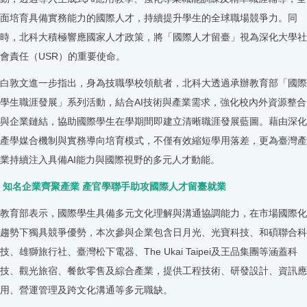
面培育具備實務能力的國際人才，持續提升學生的全球職場競爭力。同
時，北科大積極響應國家人才政策，將「國際人才留臺」視為深化大學社
會責任（USR）的重要使命。
白敦文進一步指出，身為技職學校領航者，北科大透過承辦教育部「國際
學生職涯發展」系列活動，結合AI技術與產業需求，強化校內外資源整合
與企業鏈結，協助國際學生在學期間即建立清晰職涯發展藍圖。藉由深化
產學媒合機制與實務導向培育模式，不僅有效縮短學用落差，更為臺灣產
業持續注入具備AI能力與國際視野的多元人才動能。
知名企業齊聚產業 產官學聯手助攻國際人才留臺就業
教育部表示，國際學生具備多元文化理解與溝通協調能力，在市場國際化
趨勢下獨具競爭優勢，本次參與企業包含日月光、光寶科技、和碩聯合科
技、雄獅旅行社、臺灣松下電器、The Ukai Taipei及王品集團等涵蓋科
技、觀光旅宿、餐飲零售及綜合產業，提供工程技術、研發設計、資訊應
用、營運管理及跨文化溝通等多元職缺。