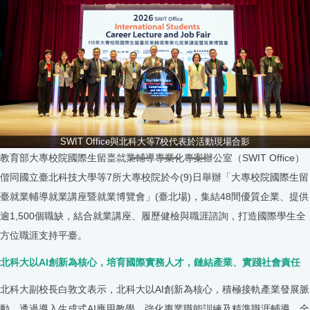
SWIT Office與北科大等7校代表於活動現場合影
教育部大專校院國際生留臺就業輔導專業化專案辦公室（SWIT Office）
偕同國立臺北科技大學等7所大專校院於今(9)日舉辦「大專校院國際生留
臺就業輔導就業講座暨就業博覽會」(臺北場)，集結48間優質企業、提供
逾1,500個職缺，結合就業講座、履歷健檢與職涯諮詢，打造國際學生全
方位職涯支持平臺。
北科大以AI創新為核心，培育國際實務人才，鏈結產業、實踐社會責任
北科大副校長白敦文表示，北科大以AI創新為核心，積極接軌產業發展脈
動，透過導入生成式AI應用教學、強化專業職能訓練及精準職涯輔導，全