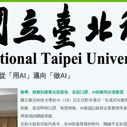
從「用AI」邁向「做AI」
教學、校務到產業全面落地 多語口譯、
AI
助教同步進教室
國立臺北科技大學於今（
16
）日正式對外展示「生成式
AI
應
助教、多語即時口譯、智慧簡報、
AI
會議記錄與企業應用等
用落地的關鍵突破。
北科大校長任貽均表示，在
AI
快速發展的時代，關鍵不在於