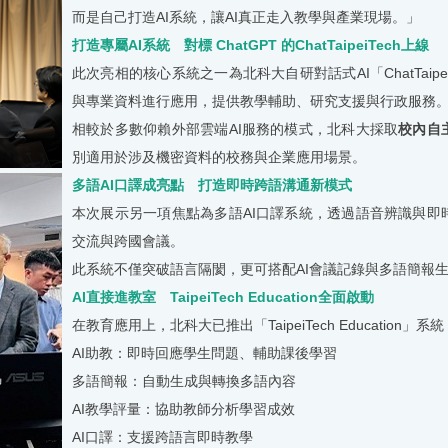
而是自己打造
AI
系統，讓
AI
真正走入教學與產業現場。」
打造專屬
AI
系統 對標
ChatGPT
的
ChatTaipeiTech
上線
此次亮相的核心系統之一為北科大自研對話式
AI
「
ChatTaipe
與專業資料進行應用，提供教學輔助、研究支援與行政服務
相較於多數仰賴外部雲端
AI
服務的模式，北科大採取
校內自
別適用於涉及機密資料的校務與企業應用場景。
多語
AI
口譯成亮點 打造即時跨語溝通新模式
本次展示另一項焦點為多語
AI
口譯系統，透過語音辨識與即
交流與跨國會議。
此系統不僅突破語言隔閡，更可搭配
AI
會議記錄與多語簡報
AI
直接進教室
TaipeiTech Education
全面啟動
在教育應用上，北科大已推出「
TaipeiTech Education
」系統
AI
助教：即時回應學生問題、輔助課後學習
多語簡報：自動生成與轉換多語內容
AI
教學評量：協助教師分析學習成效
AI
口譯：支援跨語言即時教學