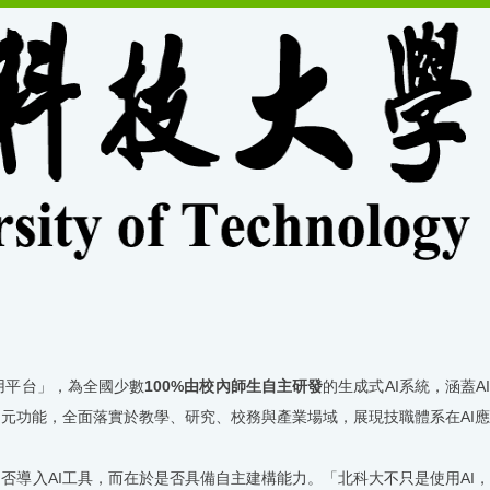
用平台」，為全國少數
100%
由校內師生自主研發
的生成式
AI
系統，涵蓋
A
多元功能，全面落實於教學、研究、校務與產業場域，展現技職體系在
AI
應
是否導入
AI
工具，而在於是否具備自主建構能力。「北科大不只是使用
AI