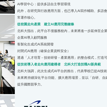
AI
學習中心：提供多語自主學習環境
此外，在研究與行政應用方面，也已導入
AI
寫作輔助、多語
常運作核心。
從校園走向產業 建立
AI
應用完整鏈條
北科大指出，此平台不僅服務校內，未來將進一步延伸至企
企業
AI
導入顧問服務
客製化生成式
AI
系統開發
封閉式
AI
應用（確保企業資料安全）
透過「人才培育－技術研發－產業應用」的整合模式，打造
從技術導入者走向應用建構者 北科大打造技職
AI
新典範
北科大強調，此次生成式
AI
平台的推出，代表學校已從
AI
技術
未來將持續深化平台功能、擴大應用場景，並以「自研、自
提升國際競爭力。