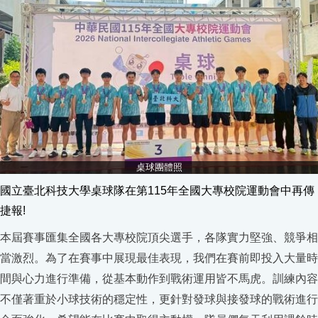
桌球團體照
國立臺北科技大學桌球隊在第115年全國大專校院運動會中再傳
捷報!
本屆賽事匯集全國各大專校院頂尖選手，各隊實力堅強、競爭相
當激烈。為了在賽事中展現最佳表現，我們在賽前即投入大量時
間與心力進行準備，從基本動作到戰術運用皆不馬虎。訓練內容
不僅著重於小球技術的穩定性，更針對發球與接發球的戰術進行