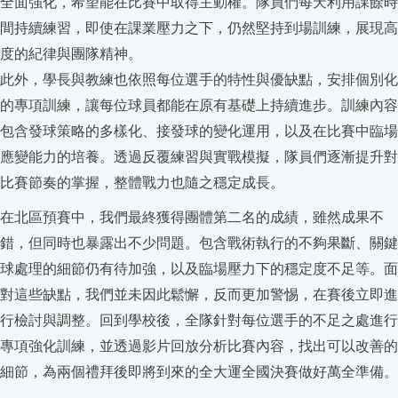
全面強化，希望能在比賽中取得主動權。隊員們每天利用課餘時
間持續練習，即使在課業壓力之下，仍然堅持到場訓練，展現高
度的紀律與團隊精神。
此外，學長與教練也依照每位選手的特性與優缺點，安排個別化
的專項訓練，讓每位球員都能在原有基礎上持續進步。訓練內容
包含發球策略的多樣化、接發球的變化運用，以及在比賽中臨場
應變能力的培養。透過反覆練習與實戰模擬，隊員們逐漸提升對
比賽節奏的掌握，整體戰力也隨之穩定成長。
在北區預賽中，我們最終獲得團體第二名的成績，雖然成果不
錯，但同時也暴露出不少問題。包含戰術執行的不夠果斷、關鍵
球處理的細節仍有待加強，以及臨場壓力下的穩定度不足等。面
對這些缺點，我們並未因此鬆懈，反而更加警惕，在賽後立即進
行檢討與調整。回到學校後，全隊針對每位選手的不足之處進行
專項強化訓練，並透過影片回放分析比賽內容，找出可以改善的
細節，為兩個禮拜後即將到來的全大運全國決賽做好萬全準備。