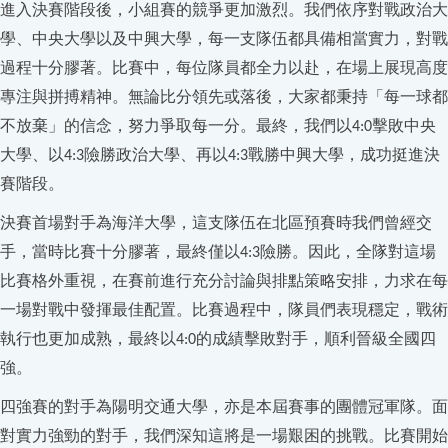
進入決賽階段後，小組賽的競爭更加激烈。我們依序對戰政治大
學、中央大學以及中興大學，每一支隊伍都具備相當實力，對戰
過程十分膠著。比賽中，每位隊員都全力以赴，在場上展現高度
專注與拼搏精神。無論比分領先或落後，大家都秉持「每一球都
不放棄」的信念，努力爭取每一分。最終，我們以
擊敗中央
4:0
大學、以
險勝政治大學、再以
戰勝中興大學，成功挺進決
4:3
4:3
賽階段。
決賽首場對手為海洋大學，這支隊伍在北區預賽時我們曾經交
手，當時比賽十分膠著，最終僅以
險勝。因此，全隊對這場
4:3
比賽格外重視，在賽前進行充分討論與排點策略安排，力求在每
一場對戰中發揮最佳配置。比賽過程中，隊員們表現穩定，戰術
執行也更加成熟，最終以
的成績擊敗對手，順利晉級全國四
4:0
強。
四強賽的對手為陽明交通大學，亦是本屆賽事的團體冠軍隊。面
對實力強勁的對手，我們深知這將是一場艱困的挑戰。比賽開始