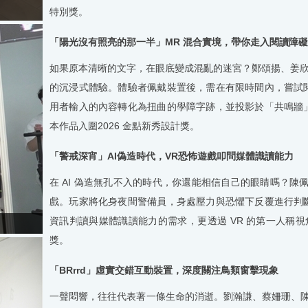
特別獎。
「陽光沒有照亮的那一半」
MR
混合實境，帶你走入閱讀障礙
如果原本清晰的文字，在眼底變成混亂的迷宮？鄭頌揚、姜
的沉浸式體驗。體驗者佩戴裝置後，需在有限時間內，嘗試
用者輸入的內容轉化為扭曲的學障字跡，並投影於「共鳴牆
本作品入圍
2026
金點新秀設計獎。
「警戒深宵」
AI
偽造時代，
VR
恐怖遊戲叩問媒體識讀能力
在
AI
偽造無孔不入的時代，你還能相信自己的眼睛嗎？陳
戲。玩家將化身夜間警備員，身處壓力與恐懼下反覆進行判
資訊判讀與媒體識讀能力的需求，更透過
VR
的第一人稱視
獎。
「
BRrrd
」虛實交錯互動裝置，深度關注鳥類窗擊現象
一聲悶響，往往代表著一條生命的消逝。劉瀚謙、蔡姍珊、