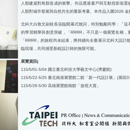
人類建築對鳥類造成的衝擊。作品透過窗戶與互動投影裝置
人類對城市發展與自然共生的重新考量。本作品入圍
2026
金
北科大白敦文副校長蒞臨開幕式致詞，特別勉勵同學：「這
的學習精華與創意突破，「
RRRR
」不只是一個展覽名稱，
「
RRRR
」的旅程尚未結束，將持續向全臺展示北科大設計
臨現場，共同感受新銳設計師的無限可能。
展覽資訊
|
115/5/01-5/04
國立臺
北科技大學藝文中心
(
濟慶館
)
115/5/22-5/25
臺北南港展覽館二館「新一代設計展」
(
展區
D
115/5/28-5/30
高雄展覽館南館「放視大賞」