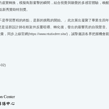
的虛實轉換，模擬鳥類窗擊的瞬間，結合視覺與聽覺的多感官體驗，喚醒
點新秀贊助特別獎。
不是學習歷程的終點，是新的挑戰的開始。」此次展出凝聚了畢業生四年
更是這群設計師在框架外反覆咀嚼、轉化後，發出的最響亮的自我聲音
能量，同步上線官網
(
)
，誠摯邀請各界把握機會
https://www.ntutixdrrrr.site/
-02)