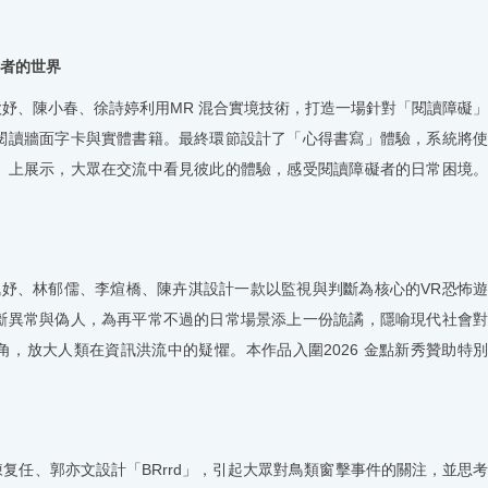
者的世界
欣妤、陳小春、徐詩婷利用
MR
混合實境技術，打造一場針對「閱讀障礙」
閱讀牆面字卡與實體書籍。最終環節設計了「心得書寫」體驗，系統將使
」上展示，大眾在交流中看見彼此的體驗，感受閱讀障礙者的日常困境。
佩妤、林郁儒、李煊橋、陳卉淇設計一款以監視與判斷為核心的
VR
恐怖
斷異常與偽人，為再平常不過的日常場景添上一份詭譎，隱喻現代社會對
角，放大人類在資訊洪流中的疑懼。本作品入圍
2026
金點新秀贊助特
陳复任、郭亦文設計「
BRrrd
」，引起大眾對鳥類窗擊事件的關注，並思