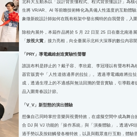
北科大互動系以「設計背景懂程式、程式背景懂設計」為核
生將
VR/AR
、
AI
等前瞻技術轉化為具備人性溫度的互動體驗
象徵新銳設計師如何在既有框架中發出獨特的自我聲音，入
除校內展外，本屆作品將於
5
月
22
日至
25
日在臺北南港
「
放視大賞
」接力亮相，向全臺展示北科大深厚的數位內容
「
PRY
」導電纖維創造實驗性聲響
誰說布料是靜止的？戴子容、李欣庭、李冠瑾以有聲布料為
器官販賣中「人性道德邊界的拉扯」。透過導電纖維將拉扯
成，透過生理上的不適感與無法回溯的聲音實驗，引導觀者
品入圍青春設計節。
「
V_V
」新型態的演出體驗
想像自己同時掌控音樂與視覺特效，在虛擬空間中成為舞台
合
DJ
與
VJ
功能的「操作系統」與「演奏體驗」，透過
VR
過手勢以及按鈕觸發各種特效，以及與觀眾進行互動，體驗