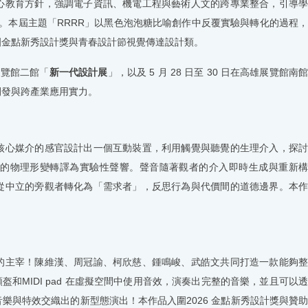
心教育方針，強調電子資訊、機電工程與藝術人文的跨專業整合，引導學
。本屆主題「
RRRR
」以黑色泡泡糖比喻創作中反覆實驗與轉化的過程
圍金點新秀設計獎與青春設計節視覺傳達設計類。
展覽館二館「
新一代設計展
」，以及
5
月
28
日至
30
日在高雄展覽館南
開發與跨產業應用實力。
核心媒介的感官設計出一個互動裝置，利用觸覺與聽覺的生理介入，探討
的物理形變轉譯為實驗性聲響。聲音隨著觀者的介入即時生成與重新構
從中立的旁觀者轉化為「需求者」，反思行為與代價間的道德邊界。本作
的主宰！陳維漢、周冠諭、柯欣慈、鍾鳴峻、武皓文共同打造一款能夠整
頭盔和
MIDI pad
在虛擬空間中使用音效，演奏出完整的音樂，並且可以
音樂與特效交織出的新型態演出！本作品入圍
2026
金點新秀設計獎與贊