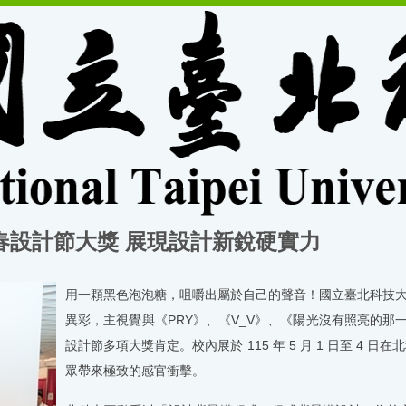
春設計節大獎 展現設計新銳硬實力
用一顆黑色泡泡糖，咀嚼出屬於自己的聲音！國立臺北科技
異彩，主視覺與《
PRY
》、《
V_V
》、《陽光沒有照亮的那
設計節多項大獎肯定。校內展於
115
年
5
月
1
日至
4
日在北
眾帶來極致的感官衝擊。