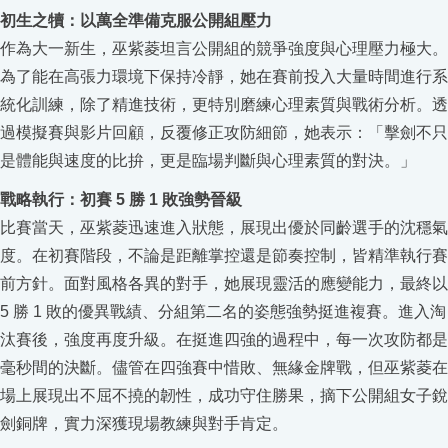
初生之犢：以萬全準備克服公開組壓力
作為大一新生，巫紫菱坦言公開組的競爭強度與心理壓力極大。
為了能在高張力環境下保持冷靜，她在賽前投入大量時間進行系
統化訓練，除了精進技術，更特別磨練心理素質與戰術分析。透
過模擬賽與影片回顧，反覆修正攻防細節，她表示：「擊劍不只
是體能與速度的比拚，更是臨場判斷與心理素質的對決。」
戰略執行：初賽
5
勝
1
敗強勢晉級
比賽當天，巫紫菱迅速進入狀態，展現出優於同齡選手的沈穩氣
度。在初賽階段，不論是距離掌控還是節奏控制，皆精準執行賽
前方針。面對風格各異的對手，她展現靈活的應變能力，最終以
5
勝
1
敗的優異戰績、分組第二名的姿態強勢挺進複賽。
進入淘
汰賽後，強度再度升級。在挺進四強的過程中，每一次攻防都是
毫秒間的決斷。儘管在四強賽中惜敗、無緣金牌戰，但巫紫菱在
場上展現出不屈不撓的韌性，成功守住勝果，摘下公開組女子銳
劍銅牌，實力深獲現場教練與對手肯定。