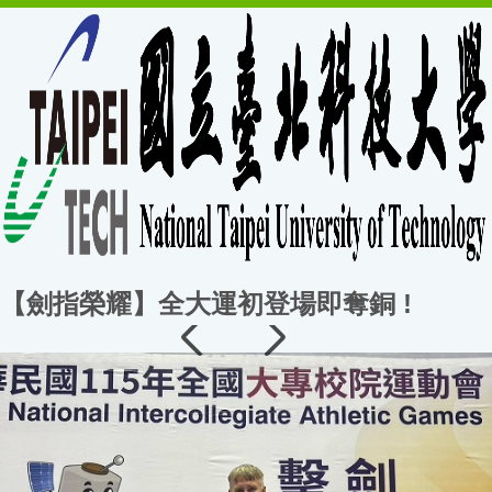
【劍指榮耀】全大運初登場即奪銅 !