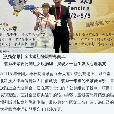
【劍指榮耀】全大運初登場即奪銅！
工管系巫紫菱公開組女銳摘牌 展現大一新生強大心理素質
在
115
年全國大專校院運動會（全大運）擊劍賽場上，國立臺
北科技大學再傳捷報！目前就讀
工管系一年級的巫紫菱
同學，首
次踏上全大運舞台，便在高手雲集的「公開組女子銳劍」項目中
表現驚豔。面對全國頂尖選手的強力挑戰，巫紫菱憑藉穩定的臨
場判斷與紮實的戰術準備，最終勇奪全國第三名佳績，為自己的
大學體育生涯初登場寫下輝煌扉頁。