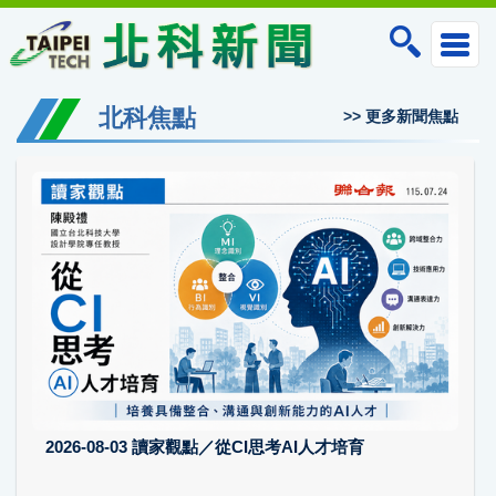
跳
到
主
要
內
北科焦點
>> 更多新聞焦點
容
區
2026-08-03
讀家觀點／從CI思考AI人才培育