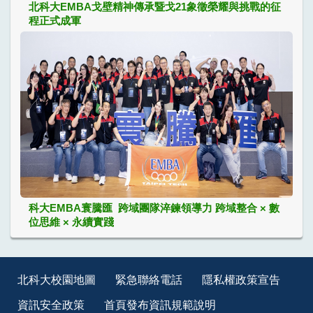
北科大EMBA戈壁精神傳承暨戈21象徵榮耀與挑戰的征
程正式成軍
科大EMBA寰騰匯 跨域團隊淬鍊領導力 跨域整合 × 數
位思維 × 永續實踐
北科大校園地圖
緊急聯絡電話
隱私權政策宣告
資訊安全政策
首頁發布資訊規範說明