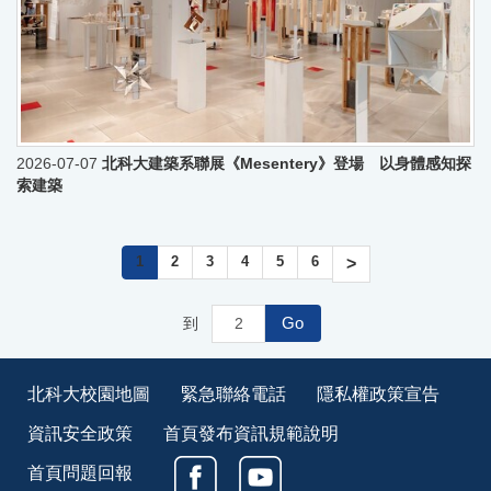
2026-07-07
北科大建築系聯展《Mesentery》登場 以身體感知探
索建築
1
2
3
4
5
6
>
Go
到
北科大校園地圖
緊急聯絡電話
隱私權政策宣告
資訊安全政策
首頁發布資訊規範說明
首頁問題回報