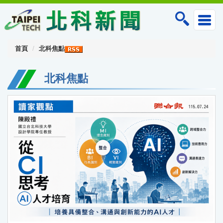
跳
到
主
要
內
首頁
北科焦點
容
區
北科焦點