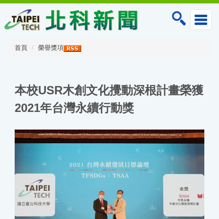
跳
到
主
要
內
首頁
榮譽獎項
容
區
本校USR木創文化攪動深根計畫榮獲
2021年台灣永續行動獎