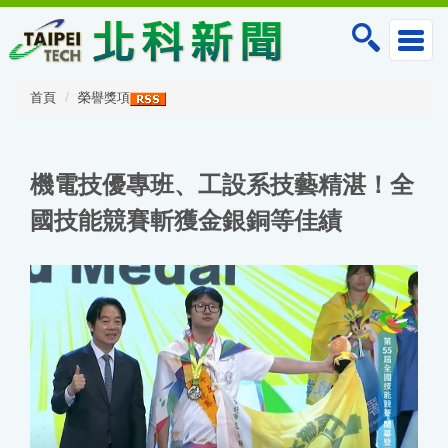
跳
到
主
要
內
首頁
榮譽獎項
容
區
機電技優專班、工設系技藝精湛！全
國技能競賽斬獲金銀銅等佳績