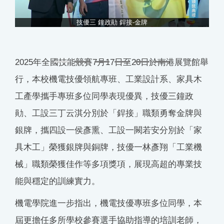
技優三 鐘政勛 銲接-金牌
酵
2025年全國技能競賽7月17日至20日於南港展覽館舉
行，本校機電技優領航專班、工業設計系、家具木
工產學攜手專班多位同學表現優異，技優三鐘政
勛、工設三丁云淇分別於「銲接」職類勇奪金牌與
銀牌，攜四設一侯彥熏、工設一闕若安分別於「家
具木工」榮獲銀牌與銅牌，技優一林彥翔「工業機
械」職類榮獲佳作等多項獎項，展現高超的專業技
能與穩定的訓練實力。
機電學院進一步指出，機電技優專班多位同學，本
屆更擔任多所學校參賽選手協助指導的培訓老師，