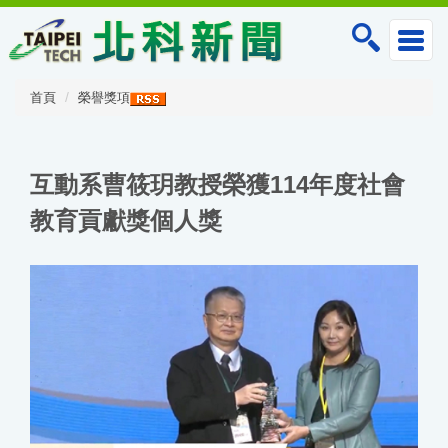
跳
到
主
要
內
首頁
榮譽獎項
容
區
互動系曹筱玥教授榮獲114年度社會
教育貢獻獎個人獎