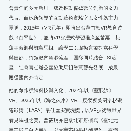
會責任的多元應用，成為推動偏鄉數位創新的女力
代表。而她所領導的互動藝術實驗室以女性為主力
團隊，2015年（VR元年）即推出台灣首款VR教育遊
戲《白堊世》，並將VR沉浸式學習推廣至苗栗、花
蓮等偏鄉與離島馬祖，讓學生以虛擬實境探索科學
與自然，縮短教育資源落差。團隊同時結合USR計
畫、社會責任辦公室協助馬祖智慧觀光發展，成果
屢獲國內外肯定。
她的創作橫跨科技與文化，2022年以《藍眼淚》
VR、2025年以《海之彼岸》VR二度榮獲美國洛杉磯
電影獎（LAFA）最佳虛擬實境獎，以VR技術讓世界
看見馬祖之美。曹筱玥亦協助北市府撰寫《臺北元
宇宙願景白皮書》；以元宇宙拍攝技術製作「臺灣