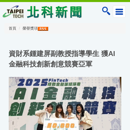
跳
到
主
要
內
首頁
榮譽獎項
容
區
資財系鍾建屏副教授指導學生 獲AI
金融科技創新創意競賽亞軍