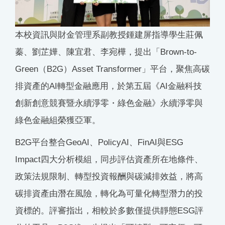
本校資訊與財金管理系副教授鍾建屏指導學生莊佩
蓁、劉芷嬅、陳宜君、李宛樺，提出「Brown-to-
Green（B2G）Asset Transformer」平台，聚焦高碳
排資產的AI轉型金融應用，於第五屆《AI金融科技
創新創意競賽暨永續淨零・綠色金融》永續淨零與
綠色金融組榮獲亞軍。
B2G平台整合GeoAI、PolicyAI、FinAI與ESG
Impact四大分析模組，同步評估資產所在地條件、
政策法規限制、轉型投資報酬與碳減排效益，將高
碳排資產由潛在風險，轉化為可量化轉型潛力的投
資標的。評審指出，相較於多數僅提供靜態ESG評