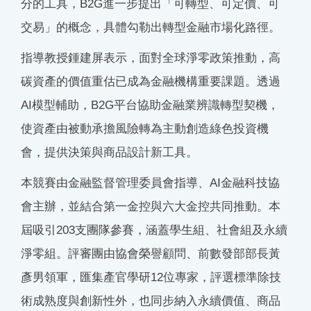
分的工具，B2G進一步提出「可轉型、可定價、可
交易」的概念，具體勾勒出轉型金融市場化路徑。
指導教授鍾建屏表示，面對全球淨零政策推動，高
碳資產的價值重估已成為金融機構重要課題。透過
AI模型輔助，B2G平台協助金融業辨識轉型契機，
使資產由被動承擔風險轉為主動創造綠色投資機
會，提供決策與商品設計新工具。
本競賽由金融監督管理委員會指導、AI金融科技協
會主辦，並結合第一金控與六大金控共同推動。本
屆吸引203支團隊參賽，涵蓋學生組、社會組及永續
淨零組。評審團由協會榮譽顧問、前數發部部長黃
彥男領軍，匯集產官學研12位專家，評選標準除技
術成熟度與創新性外，也同步納入永續價值、商品