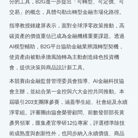
分的工具，B2G進一步提出「可轉型、可定價、可
交易」的概念，具體勾勒出轉型金融市場化路徑。
指導教授鍾建屏表示，面對全球淨零政策推動，高
碳資產的價值重估已成為金融機構重要課題。透過
AI模型輔助，B2G平台協助金融業辨識轉型契機，
使資產由被動承擔風險轉為主動創造綠色投資機
會，提供決策與商品設計新工具。
本競賽由金融監督管理委員會指導、AI金融科技協
會主辦，並結合第一金控與六大金控共同推動。本
屆吸引203支團隊參賽，涵蓋學生組、社會組及永續
淨零組。評審團由協會榮譽顧問、前數發部部長黃
彥男領軍，匯集產官學研12位專家，評選標準除技
術成熟度與創新性外，也同步納入永續價值、商品