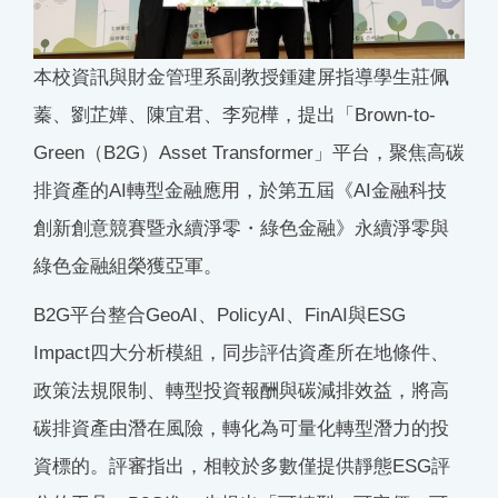
本校資訊與財金管理系副教授鍾建屏指導學生莊佩
蓁、劉芷嬅、陳宜君、李宛樺，提出「Brown-to-
Green（B2G）Asset Transformer」平台，聚焦高碳
排資產的AI轉型金融應用，於第五屆《AI金融科技
創新創意競賽暨永續淨零・綠色金融》永續淨零與
綠色金融組榮獲亞軍。
B2G平台整合GeoAI、PolicyAI、FinAI與ESG
Impact四大分析模組，同步評估資產所在地條件、
政策法規限制、轉型投資報酬與碳減排效益，將高
碳排資產由潛在風險，轉化為可量化轉型潛力的投
資標的。評審指出，相較於多數僅提供靜態ESG評