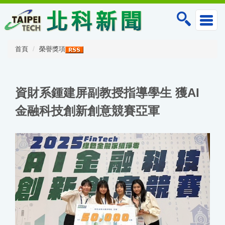
跳
到
主
要
內
首頁
榮譽獎項
容
區
資財系鍾建屏副教授指導學生 獲AI
金融科技創新創意競賽亞軍