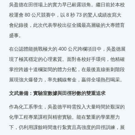
吳盈德在田徑場上的實力早已嶄露頭角。繼日前於本校
校運會
80
公尺競賽中，以
8
秒
73
的驚人成績改寫大
會紀錄後，此次代表學校出征全國最高層級的大專體育
盛事。
在公認體能挑戰極大的
400
公尺跨欄項目中，吳盈德展
現了極其穩定的心理素質。面對各校好手環伺，他精確
掌控跨越十道欄架間的體力分配，在最後直線衝刺階段
展現強大爆發力，率先觸線奪金，贏得全場熱烈喝采。
文武兼備：實驗室數據與田徑秒數的雙重追求
作為化工系學生，吳盈德平時需投入大量時間於艱深的
化學工程專業課程與精密實驗。能在繁重的學業壓力
下，仍利用課餘時間進行紮實且高強度的田徑訓練，展