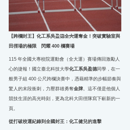
【跨欄封王】化工系吳盈德全大運奪金！突破實驗室與
田徑場的極限 閃耀
400
欄賽場
115
年全國大專校院運動會（全大運）賽場傳回激勵人
心的捷報！國立臺北科技大學
化工系吳盈德
同學，在一
般男子組
400
公尺跨欄決賽中，憑藉精準的步幅節奏與
驚人的末段衝刺，力壓群雄勇奪
金牌
。這不僅是他個人
競技生涯的高光時刻，更為北科大田徑隊寫下嶄新的一
頁。
從打破校運紀錄到全國封王：化工健兒的進擊