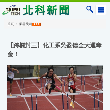
跳
到
主
要
內
首頁
榮譽獎項
容
區
【跨欄封王】化工系吳盈德全大運奪
金！