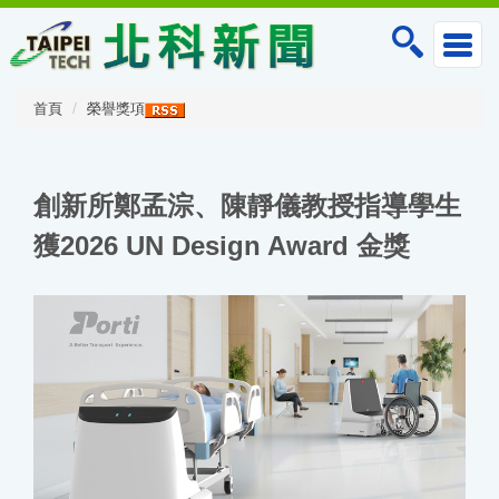
跳
到
主
要
內
首頁
榮譽獎項
容
區
創新所鄭孟淙、陳靜儀教授指導學生
獲2026 UN Design Award 金獎