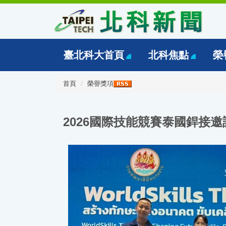
跳
到
主
要
內
臺北科大首頁
北科焦點
榮
容
區
首頁
榮譽獎項
2026國際技能競賽泰國銲接