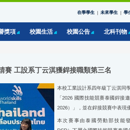
在學學生
未來學生
學
譽獎項
校園生活
校園公告
北科刊物
邀請賽 工設系丁云淇獲銲接職類第三名
本校工業設計系四年級丁云淇同
「
2026
國際技能競賽泰國銲接
2026
）」，並在銲接競賽中表現
本次賽事由泰國勞動部技能