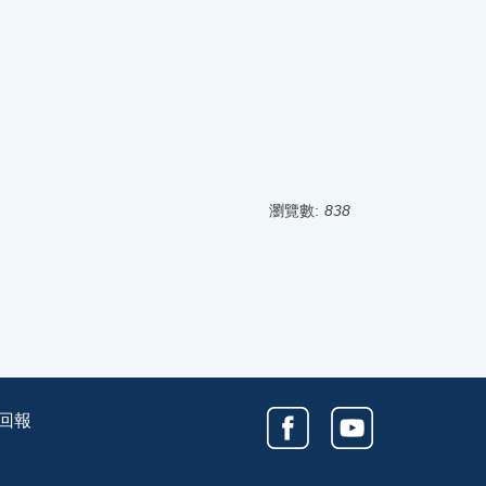
瀏覽數:
838
回報