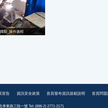
職類_操作過程
策宣告
資訊安全政策
首頁發布資訊規範說明
首頁問題
孝東路三段一號 Tel: (886-2) 2771-2171