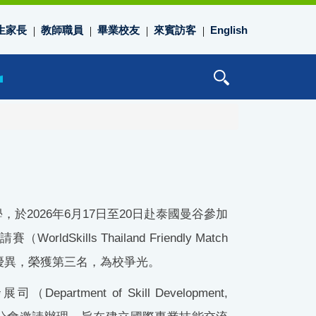
生家長
教師職員
畢業校友
來賓訪客
English
學，於
2026
年
6
月
17
日至
20
日赴泰國曼谷參加
邀請賽（
WorldSkills Thailand Friendly Match
優異，榮獲第三名，為校爭光。
發展司（
Department of Skill Development,