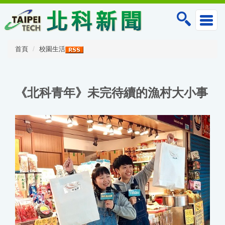
跳
到
主
要
內
首頁
校園生活
容
區
《北科青年》未完待續的漁村大小事