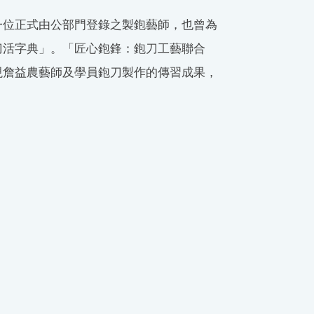
一位正式由公部門登錄之製鉋藝師，也曾為
刀活字典」。「匠心鉋鋒：鉋刀工藝聯合
現詹益農藝師及學員鉋刀製作的傳習成果，