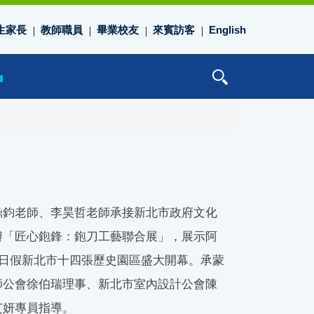
生家長
教師職員
畢業校友
來賓訪客
English
鼎鈞老師、李昊哲老師承接新北市政府文化
辦「匠心鉋鋒：鉋刀工藝聯合展」，展示阿
6日假新北市十四張歷史園區盛大開幕。承蒙
師公會徐伯瑞理事、新北市室內設計公會陳
芝妍專員指導。