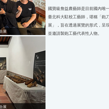
國寶級詹益農藝師是目前國內唯
臺北科大駐校工藝師，堪稱「鉋
展」，旨在透過展覽的形式，呈
合展
並邀請製鉋工藝代表性人物。
合展