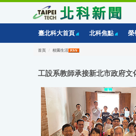
跳
到
主
要
內
臺北科大首頁
北科焦點
榮
容
區
首頁
校園生活
工設系教師承接新北市政府文