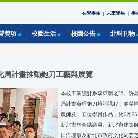
在學學生
未來學生
學
譽獎項
校園生活
校園公告
北科刊物
化局計畫推動鉋刀工藝與展覽
本校工業設計系李東明老師、許
局計畫辦理鉋刀培訓課程，並舉
農師及十五位學員作品，於6月2
新北市林金結議員、新北市建築
田洋理事及新北市政府文化局姜