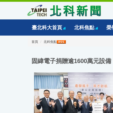
跳
到
主
要
內
臺北科大首頁
北科焦點
榮
容
區
首頁
北科焦點
固緯電子捐贈逾1600萬元設