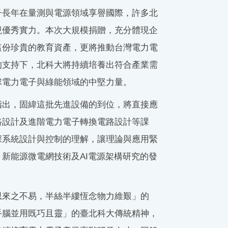
子長年在量測與電源領域享譽國際，許多北
現優秀實力。本次大規模捐贈，充分體現企
這份珍貴的教育資產，更將推動台灣電力電
的支持下，北科大將持續培養出符合產業需
球電力電子與綠能領域的中堅力量。
指出，固緯這批先進設備的到位，將直接應
路設計及進階電力電子轉換電路設計等課
深系統設計與控制的理解，讓理論與應用緊
新能源微電網技術及AI電源架構研究的發
思來之不易，半絲半縷恆念物力維艱」的
手腦並用既巧且靈」的臺北科大傳統精神，