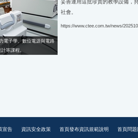
妥善運用這批珍貴的教學設備，
社會。
https://www.ctee.com.tw/news/20251
力電子學、數位電源與電路
設計等課程。
策宣告
資訊安全政策
首頁發布資訊規範說明
首頁問題