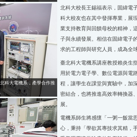
北科大校長王錫福表示，固緯電
科大校友也在其中發揮專業，展
業支持教育與回饋母校的精神，
子與永續發展。相信在固緯電子
求的工程師與研究人員，成為全
臺北科大電機系講座教授賴炎生
用於電力電子學、數位電源與電
予北科大電機系，產學合作推
程，讓學生在課堂與實驗中，加
。
密結合，也將推進高效率轉換器、
展。
電機系師生將感懷「一粥一飯當
心，秉持「學欲其專技求其精，