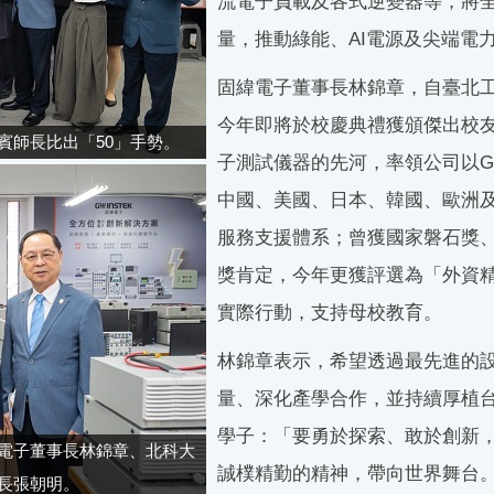
流電子負載及各式逆變器等，將
量，推動綠能、AI電源及尖端電
固緯電子董事長林錦章，自臺北
今年即將於校慶典禮獲頒傑出校友
賓師長比出「50」手勢。
子測試儀器的先河，率領公司以GW 
中國、美國、日本、韓國、歐洲
服務支援體系；曾獲國家磐石獎
獎肯定，今年更獲評選為「外資精
實際行動，支持母校教育。
林錦章表示，希望透過最先進的
量、深化產學合作，並持續厚植
學子：「要勇於探索、敢於創新
電子董事長林錦章、北科大
誠樸精勤的精神，帶向世界舞台
長張朝明。