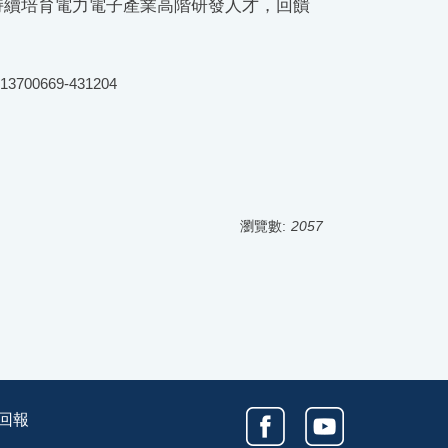
持續培育電力電子產業高階研發人才，回饋
013700669-431204
瀏覽數:
2057
回報