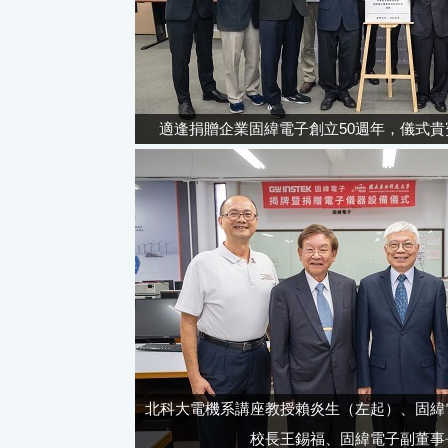
適逢捐贈企業固緯電子創立50週年，儀式貴
北科大電機系講座教授賴炎生（左起）、固緯
校長王錫福、固緯電子副董事