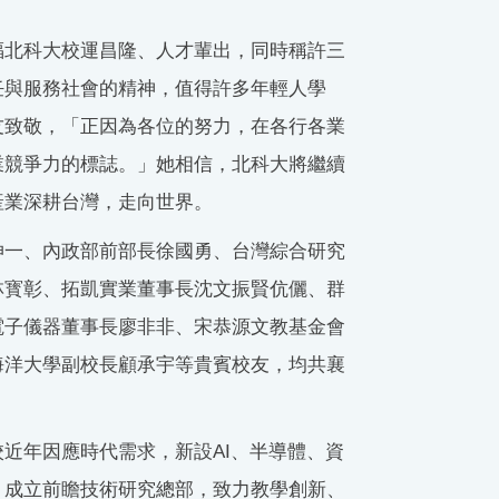
福北科大校運昌隆、人才輩出，同時稱許三
任與服務社會的精神，值得許多年輕人學
友致敬，「正因為各位的努力，在各行各業
業競爭力的標誌。」她相信，北科大將繼續
產業深耕台灣，走向世界。
伸一、內政部前部長徐國勇、台灣綜合研究
林寳彰、拓凱實業董事長沈文振賢伉儷、群
電子儀器董事長廖非非、宋恭源文教基金會
海洋大學副校長顧承宇等貴賓校友，均共襄
近年因應時代需求，新設AI、半導體、資
，成立前瞻技術研究總部，致力教學創新、