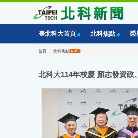
跳
到
主
要
內
臺北科大首頁
北科焦點
榮
容
區
首頁
北科焦點
北科大114年校慶 顏志發資