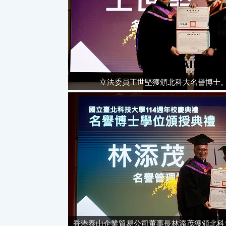
立法委員王世堅獲頒北科大名譽博士
香港泰山企業貿易公司董事長林添茂獲頒北科