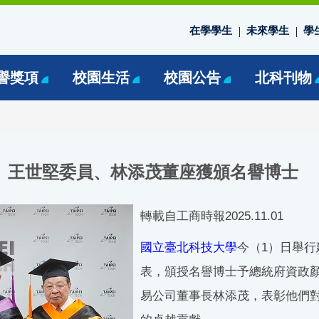
在學學生
未來學生
學
譽獎項
校園生活
校園公告
北科刊物
政、王世堅委員、林添茂董座獲頒名譽博士
轉載自工商時報2025.11.01
國立臺北科技大學
今（1）日舉行
表，頒授名譽博士予總統府資政
易公司董事長林添茂，表彰他們