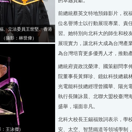
的卓越貢獻。
前總統蔡英文特地預錄影片，祝
位名譽博士以行動展現專業、責
福、立法委員王世堅、香港
習。她特別向北科大的師生和校
。（攝影：林世偉）
展現實力，讓北科大成為台灣產
為台灣培育更多優秀人才，推動
總統府資政沈榮津、國策顧問李
院董事長黃輝珍、鐿鈦科技總裁
光電能科技總經理曾國華、陽光
執行長陳詠晨、北聯大盟校臺灣
盛舉，場面非凡。
北科大校長王錫福致詞表示，學校
影：王泳傑）
安、太空、智慧鐵道等領域學制