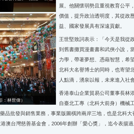
展。他關懷弱勢且重視教育公平
價值，提升政治透明度，其從政
益、國家發展具有深遠貢獻。
王世堅致詞表示：「今天是我從
到舊書攤買漫畫書和武俠小說，
力學，帶著夢想、憑藉智慧，希
北科大名譽博士的同時，也寄望
人點滴，湧泉以報，未來進入社
香港泰山企業貿易公司董事長林添
影：林世偉）
自臺北工專（北科大前身）機械
藥品批發與銷售業務，事業版圖橫跨兩岸三地，也是北科大
立港澳台灣慈善基金會，2006年創辦「愛心獎」，迄今表揚