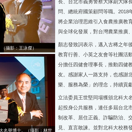
長、台北市義勇警察大隊副大隊
問、總統府國策顧問等職。201
將企業治理思維引入食農推廣教
與全球化發展，對台灣農業推廣
顏志發致詞表示，邁入古稀之年
。（攝影：王泳傑）
教育行善、小英之友會等社團活動
分擔任四健會理事長，推動四健
友。感謝家人一路支持，也感謝
樂、服務為榮」的理念，持續貢
立法委員王世堅同場獲頒北科大名
起投身公共服務，連任多屆台北
制改革、居住正義、詐騙防治、
見、直言敢諫。並對北科大校務
大名譽博士。（攝影：林世