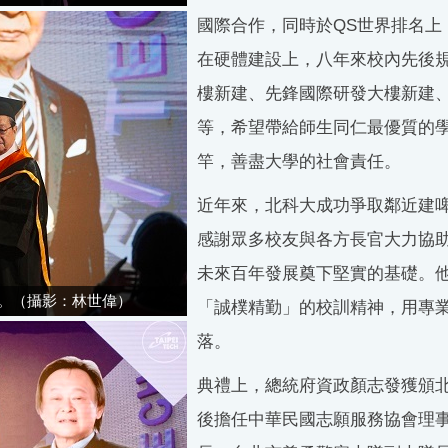
國際合作，同時於QS世界排名上
在硬體建設上，八年來校內先後規
樓新建、先鋒國際研發大樓新建
等，希望帶給師生同仁最優質的
竿，善盡大學的社會責任。
近年來，北科大成功爭取鄰近建
感謝眾多校友與各方長官大力協
未來百年發展奠下堅實的基礎。
。（攝影：林世偉）
「誠樸精勤」的校訓精神，用專
落。
典禮上，總統府資政顏志發獲頒
後擔任中華民國志願服務協會理事