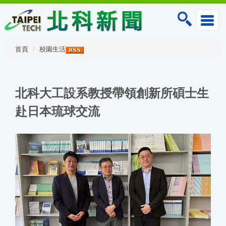
跳
到
主
要
內
首頁
校園生活
容
區
北科大工設系教授帶領創新所碩士生
赴日本琉球交流