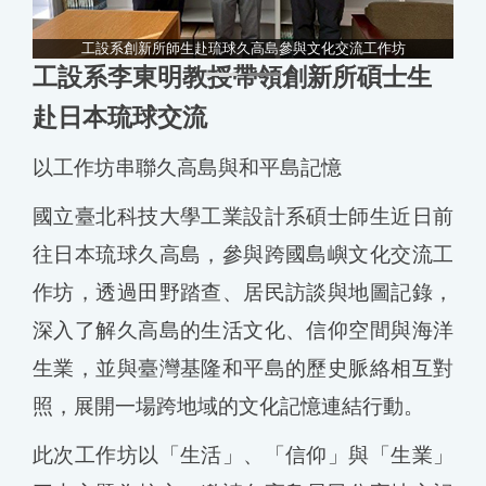
憶連
回
工設系創新所師生赴琉球久高島參與文化交流工作坊
工設系李東明教授帶領創新所碩士生
赴日本琉球交流
以工作坊串聯久高島與和平島記憶
國立臺北科技大學工業設計系碩士師生近日前
往日本琉球久高島，參與跨國島嶼文化交流工
作坊，透過田野踏查、居民訪談與地圖記錄，
深入了解久高島的生活文化、信仰空間與海洋
生業，並與臺灣基隆和平島的歷史脈絡相互對
照，展開一場跨地域的文化記憶連結行動。
此次工作坊以「生活」、「信仰」與「生業」