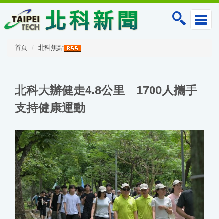
跳
到
主
要
內
首頁
北科焦點
容
區
北科大辦健走4.8公里 1700人攜手
支持健康運動