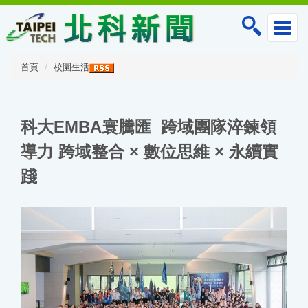
跳
到
主
要
內
首頁
校園生活
容
區
科大EMBA寰騰匯 跨域團隊淬鍊領
導力 跨域整合 × 數位思維 × 永續實
踐