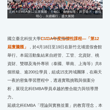
北科大EMBA第12屆寰騰匯，主軸以「御物知常，踏雲遊方；數位
明心，永續礪行」盛大展開
、
國立臺北科技大學
EMBA年度指標性課程—「第12
屆寰騰匯」
，於4月18日至19日在新竹北埔渡假會館
舉行。本屆活動集結來自經管、工管、北資財、桃
資財、雙聯及海外專班（泰國、華南、上海等）共8
個班級、逾200位學員，組成15支跨域團隊，在兩天
一夜的密集學習歷程中，透過實戰挑戰與個案分
析，展現北科EMBA學員卓越的整合能力與領導潛
力。
延續北科EMBA「理論與實務並重」的教育理念，本