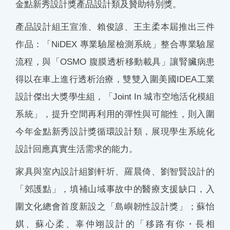
金點新秀設計獎產品設計類及贊助特別獎。
產品設計組王宣淮、賴俊諺、王主柔本屆推出三件
作品：「NiDEX 專業驗屋檢測系統」整合專業驗屋
流程，與「OSMO 腹膜透析移動載具」讓腎臟病患
得以在車上進行透析治療，雙雙入圍美國IDEA工業
設計傑出大獎學生組，「Joint In 城市空地活化模組
系統」，提升空間再利用的彈性與可能性，則入圍
今年金點新秀設計獎循環設計類，展現學生系統化
設計回應真實生活需求的能力。
家具與室內設計組劉軒圻、羅晨倚、劉智賢設計的
「郊護點」，填補山域事故中的醫療支援缺口，入
圍文化總會首度新設之「島嶼韌性設計獎」；蘇怡
娸、蘇心柔、辜仲翊設計的「移路有你・長相