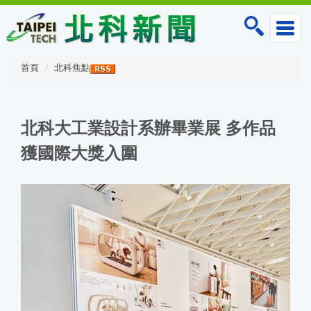
跳
到
主
要
內
首頁
北科焦點
容
區
北科大工業設計系辦畢業展 多作品
獲國際大獎入圍