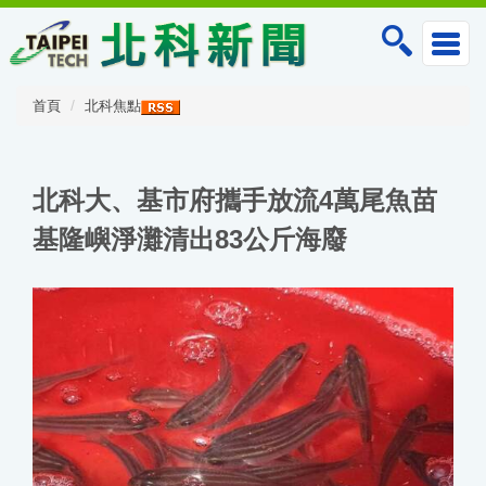
跳
到
主
要
內
首頁
北科焦點
容
區
北科大、基市府攜手放流4萬尾魚苗
基隆嶼淨灘清出83公斤海廢