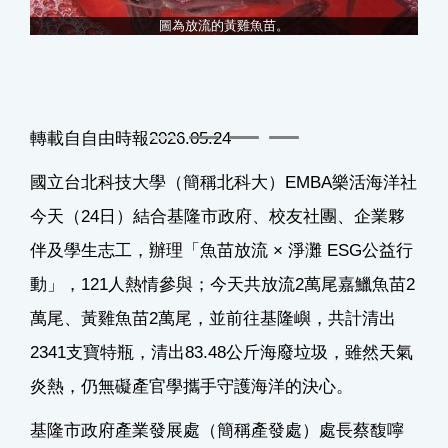
企業
圖為放流的黃雞魚苗。
「
轉載自自由時報2026.05.24
國立台北科技大學（簡稱北科大）EMBA樂活海洋社
今天（24日）結合基隆市政府、校友社團、企業夥
伴及學生志工，辦理「魚苗放流 × 淨灘 ESG公益行
動」，121人熱情參與；今天共放流2萬尾嘉鱲魚苗2
萬尾、黃雞魚苗2萬尾，並前往基隆嶼，共計清出
2341支寶特瓶，清出83.48公斤海廢垃圾，雖然天氣
炎熱，仍無礙產官學攜手守護海洋的決心。
基隆市政府產業發展處（簡稱產發處）處長蔡馥嚀