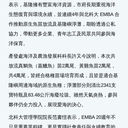
表示，基隆擁有豐富海洋資源，市府長期重視海洋
生態復育與環境永續，並連續4年與北科大 EMBA 合
作推動原生魚苗放流及基隆嶼淨灘，期盼透過公私
協力，帶動更多企業、青年志工及民眾共同參與海
洋保育。
產發處海洋及農漁發展科科長許又今說明，本次共
放流真鯛魚（嘉鱲魚）苗2萬尾、黃雞魚苗2萬尾，
共4萬尾，皆經合格種苗場培育而成，且皆是適合基
隆嶼周邊海域的原生魚種；淨灘部分則清出2341支
寶特瓶及83.48公斤海廢垃圾。雖然天氣炎熱，參與
夥伴仍全力投入，展現愛海的決心。
北科大管理學院院長范書愷表示，EMBA 20週年不
只是重要里程碑，更是實踐社會責任與永續教育的