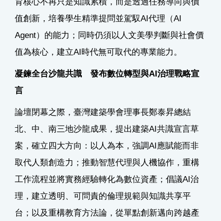
育核心不再只是知識累積，而是透過任務導向與價
值創新，培養學生精準提問並駕馭AI代理（AI
Agent）的能力；同時仍須以人文美學判斷與社會價
值為核心，建立AI時代無可取代的專業能力。
凝鍊全台沙龍共識 發布數位轉型與AI治理戰略宣
言
論壇閉幕之際，臺灣建築學會理事長鄭泰昇總結
北、中、南三地沙龍成果，提出建築AI共識宣言草
案，確立四大方向：以人為本，強調AI應賦能而非
取代人類創造力；推動智慧代理與人機協作，重構
工作流程並將實務經驗轉化為數位資產；倡議AI治
理，建立透明、可問責的倫理規範與知識共享平
台；以及重構教育方法論，從單點創新邁向跨越產