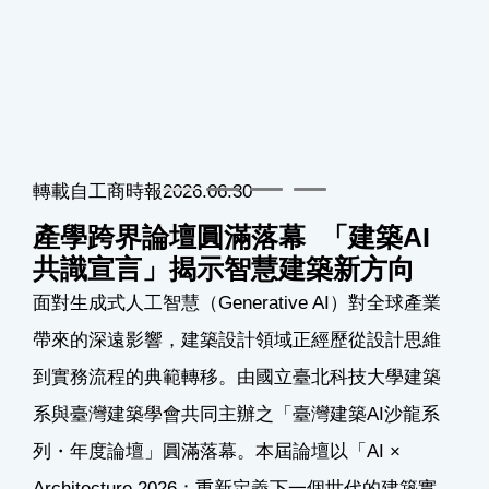
出建
化
轉載自工商時報2026.06.30
產學跨界論壇圓滿落幕 「建築AI
共識宣言」揭示智慧建築新方向
面對生成式人工智慧（Generative AI）對全球產業
帶來的深遠影響，建築設計領域正經歷從設計思維
到實務流程的典範轉移。由國立臺北科技大學建築
系與臺灣建築學會共同主辦之「臺灣建築AI沙龍系
列・年度論壇」圓滿落幕。本屆論壇以「AI ×
Architecture 2026：重新定義下一個世代的建築實