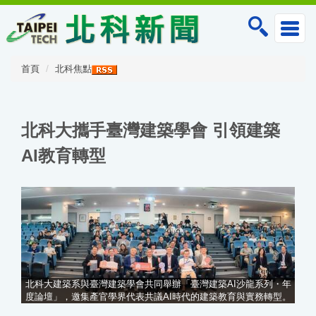
跳
到
主
要
內
首頁
北科焦點
容
區
北科大攜手臺灣建築學會 引領建築
AI教育轉型
北科大建築系與臺灣建築學會共同舉辦「臺灣建築AI沙龍系列・年
度論壇」，邀集產官學界代表共議AI時代的建築教育與實務轉型。